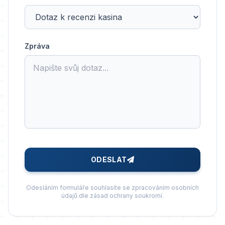
Zpráva
ODESLAT
Odesláním formuláře souhlasíte se zpracováním osobních
údajů dle
zásad ochrany soukromí
.