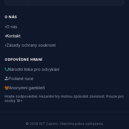
O NÁS
O nás
Kontakt
Zásady ochrany soukromí
ODPOVĚDNÉ HRANÍ
Národní linka pro odvykání
Podané ruce
Anonymní gambleři
Hrajte zodpovědně. Hazardní hry mohou způsobit závislost. Pouze pro
osoby 18+.
© 2026 IGT Casino. Všechna práva vyhrazena.