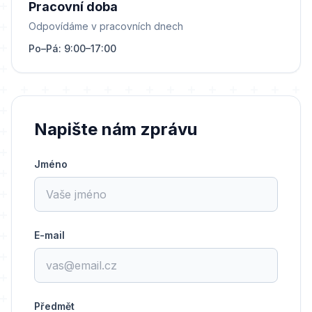
Pracovní doba
Odpovídáme v pracovních dnech
Po–Pá: 9:00–17:00
Napište nám zprávu
Jméno
E-mail
Předmět